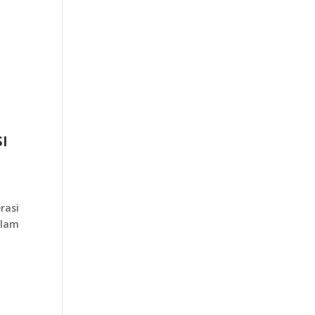
I
rasi
slam