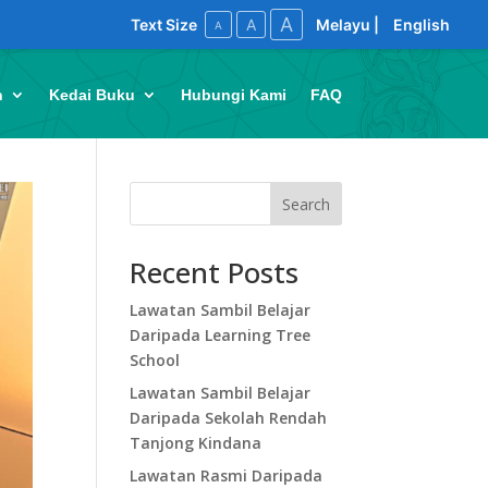
A
A
Text Size
Melayu
|
English
A
n
Kedai Buku
Hubungi Kami
FAQ
Search
Recent Posts
Lawatan Sambil Belajar
Daripada Learning Tree
School
Lawatan Sambil Belajar
Daripada Sekolah Rendah
Tanjong Kindana
Lawatan Rasmi Daripada