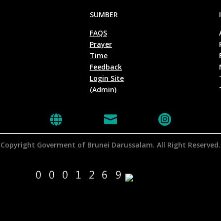
SUMBER
FAQS
Prayer
Time
Feedback
Login Site
(Admin)



Copyright Goverment of Brunei Darussalam. All Right Reserved.