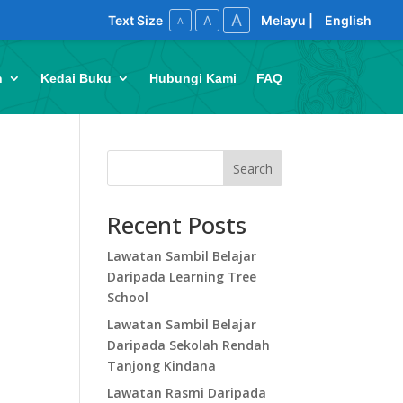
A
A
Text Size
Melayu
|
English
A
n
Kedai Buku
Hubungi Kami
FAQ
Search
Recent Posts
Lawatan Sambil Belajar
Daripada Learning Tree
School
Lawatan Sambil Belajar
Daripada Sekolah Rendah
Tanjong Kindana
Lawatan Rasmi Daripada