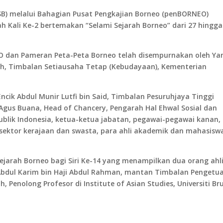
(PSB) melalui Bahagian Pusat Pengkajian Borneo (penBORNEO)
h Kali Ke-2 bertemakan “Selami Sejarah Borneo” dari 27 hingga
O dan Pameran Peta-Peta Borneo telah disempurnakan oleh Ya
elah, Timbalan Setiausaha Tetap (Kebudayaan), Kementerian
ncik Abdul Munir Lutfi bin Said, Timbalan Pesuruhjaya Tinggi
Agus Buana, Head of Chancery, Pengarah Hal Ehwal Sosial dan
ublik Indonesia, ketua-ketua jabatan, pegawai-pegawai kanan,
ektor kerajaan dan swasta, para ahli akademik dan mahasiswa
ejarah Borneo bagi Siri Ke-14 yang menampilkan dua orang ahl
 Abdul Karim bin Haji Abdul Rahman, mantan Timbalan Pengetu
, Penolong Profesor di Institute of Asian Studies, Universiti Br