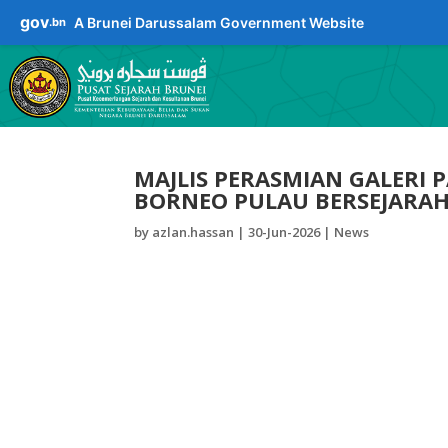
gov
A Brunei Darussalam Government Website
.bn
MAJLIS PERASMIAN GALERI
BORNEO PULAU BERSEJARAH 
by
azlan.hassan
|
30-Jun-2026
|
News