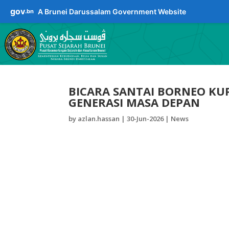
gov
A Brunei Darussalam Government Website
.bn
BICARA SANTAI BORNEO KU
GENERASI MASA DEPAN
by
azlan.hassan
|
30-Jun-2026
|
News