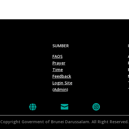
SUMBER
FAQS
Prayer
Time
Feedback
Login Site
(Admin)



Copyright Goverment of Brunei Darussalam. All Right Reserved.