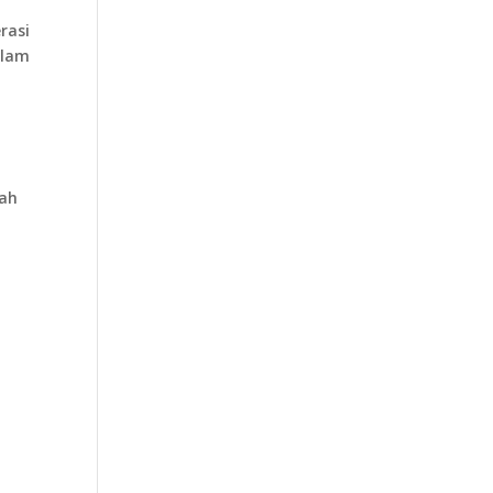
rasi
slam
dah