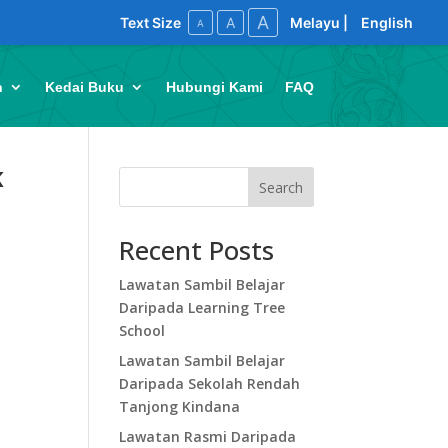
A
A
Text Size
Melayu
|
English
A
n
Kedai Buku
Hubungi Kami
FAQ
K
Search
Recent Posts
Lawatan Sambil Belajar
Daripada Learning Tree
School
Lawatan Sambil Belajar
Daripada Sekolah Rendah
Tanjong Kindana
Lawatan Rasmi Daripada