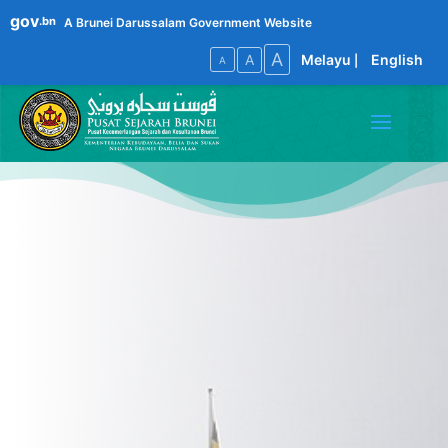
gov
.bn
A Brunei Darussalam Government Website
A
A
Melayu
English
|
A